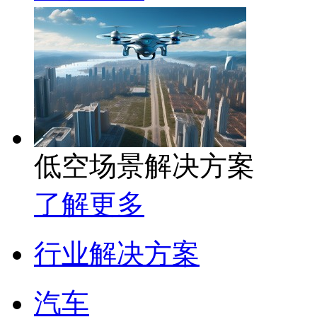
低空场景解决方案
了解更多
行业解决方案
汽车