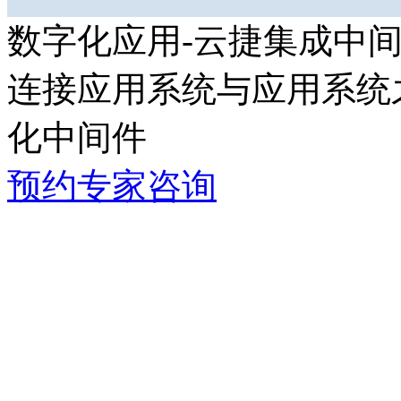
数字化应用-云捷集成中间
连接应用系统与应用系统之间的
化中间件
预约专家咨询