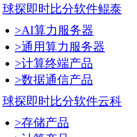
球探即时比分软件鲲泰
>AI算力服务器
>通用算力服务器
>计算终端产品
>数据通信产品
球探即时比分软件云科
>存储产品