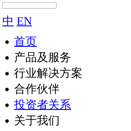
中
EN
首页
产品及服务
行业解决方案
合作伙伴
投资者关系
关于我们