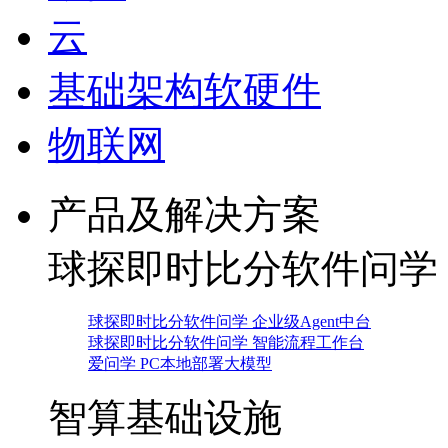
云
基础架构软硬件
物联网
产品及解决方案
球探即时比分软件问学
球探即时比分软件问学 企业级Agent中台
球探即时比分软件问学 智能流程工作台
爱问学 PC本地部署大模型
智算基础设施