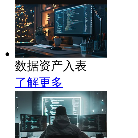
数据资产入表
了解更多