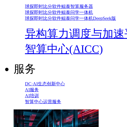
球探即时比分软件鲲泰智算服务器
球探即时比分软件鲲泰问学一体机
球探即时比分软件鲲泰问学一体机DeepSeek版
异构算力调度与加速
智算中心(AICC)
服务
DC·AI生态创新中心
AI服务
AI培训
智算中心运营服务