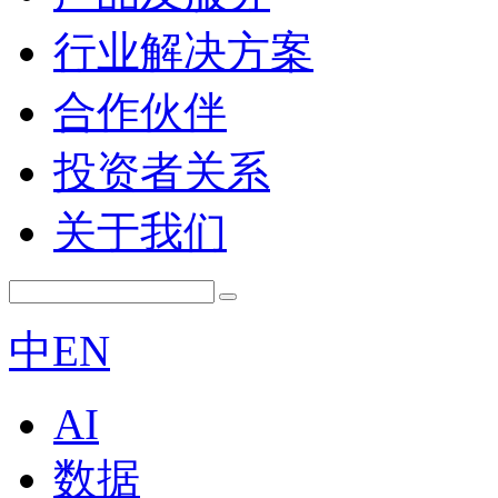
行业解决方案
合作伙伴
投资者关系
关于我们
中
EN
AI
数据