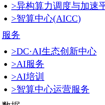
>异构算力调度与加速
>智算中心(AICC)
服务
>DC·AI生态创新中心
>AI服务
>AI培训
>智算中心运营服务