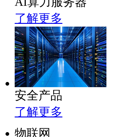
AI算力服务器
了解更多
安全产品
了解更多
物联网