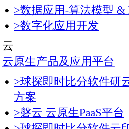
>数据应用-算法模型 & 
>数字化应用开发
云
云原生产品及应用平台
>球探即时比分软件研
方案
>磐云 云原生PaaS平台
>球探即时比分软件云