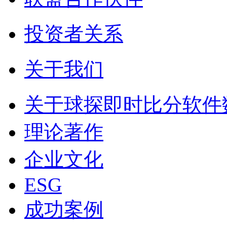
投资者关系
关于我们
关于球探即时比分软件
理论著作
企业文化
ESG
成功案例